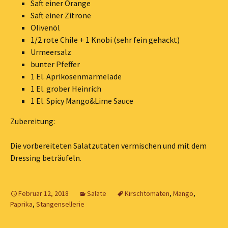
Saft einer Orange
Saft einer Zitrone
Olivenöl
1/2 rote Chile + 1 Knobi (sehr fein gehackt)
Urmeersalz
bunter Pfeffer
1 El. Aprikosenmarmelade
1 El. grober Heinrich
1 El. Spicy Mango&Lime Sauce
Zubereitung:
Die vorbereiteten Salatzutaten vermischen und mit dem
Dressing beträufeln.
Februar 12, 2018
Salate
Kirschtomaten
,
Mango
,
Paprika
,
Stangensellerie