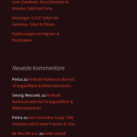
rote Zwiebeln, Kirschtomate &
Kräuter Salat mit Feta
knackiger G.O.P. Salat mit
Gemüse, Obst & Pilzen
Kürbissuppe mit Ingwer &
Pastinaken
Neueste Kommentare
Petra
zu
Rotkohl Rohkostsalat mit
Orangenfilets & Möhrchensticks
Georg Wessels
zu
Rotkohl
Rohkostsalat mit Orangenfilets &
Möhrchensticks
Petra
zu
Hot Smoothie Soup: Chili
Tomaten mit Creme Fraiche & Chia
Mr WordPress
zu
Hello world!