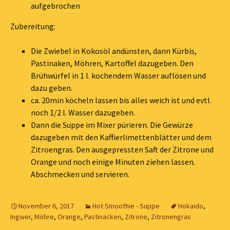
aufgebrochen
Zubereitung:
Die Zwiebel in Kokosöl andünsten, dann Kürbis,
Pastinaken, Möhren, Kartoffel dazugeben. Den
Brühwürfel in 1 l. kochendem Wasser auflösen und
dazu geben.
ca. 20min köcheln lassen bis alles weich ist und evtl.
noch 1/2 l. Wasser dazugeben.
Dann die Suppe im Mixer pürieren. Die Gewürze
dazugeben mit den Kaffierlimettenblätter und dem
Zitroengras. Den ausgepressten Saft der Zitrone und
Orange und noch einige Minuten ziehen lassen.
Abschmecken und servieren.
November 6, 2017
Hot Smoothie - Suppe
Hokaido
,
Ingwer
,
Möhre
,
Orange
,
Pastinacken
,
Zitrone
,
Zitronengras