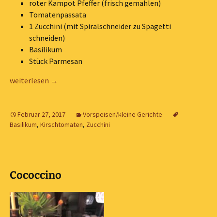
roter Kampot Pfeffer (frisch gemahlen)
Tomatenpassata
1 Zucchini (mit Spiralschneider zu Spagetti
schneiden)
Basilikum
Stück Parmesan
Zucchini Spagetti mit Cherrytomaten & Basilikum
weiterlesen
→
Februar 27, 2017
Vorspeisen/kleine Gerichte
Basilikum
,
Kirschtomaten
,
Zucchini
Cococcino