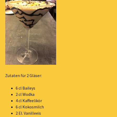
Zutaten für 2 Gläser:
6 cl Baileys
2 cl Wodka
4 cl Kaffeelikör
6 cl Kokosmilch
2 El. Vanilleeis