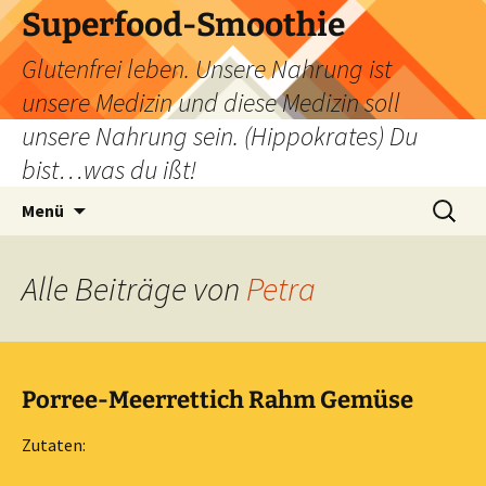
Zum
Superfood-Smoothie
Inhalt
Glutenfrei leben. Unsere Nahrung ist
springen
unsere Medizin und diese Medizin soll
unsere Nahrung sein. (Hippokrates) Du
bist…was du ißt!
Suchen
Menü
nach:
Alle Beiträge von
Petra
Porree-Meerrettich Rahm Gemüse
Zutaten: