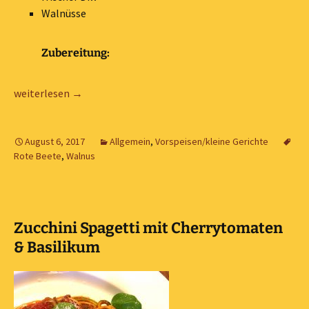
Walnüsse
Zubereitung:
Rote Beete Carpaccio mit Ziegenfrischkäse & Walnus Dill
weiterlesen
→
August 6, 2017
Allgemein
,
Vorspeisen/kleine Gerichte
Rote Beete
,
Walnus
Zucchini Spagetti mit Cherrytomaten
& Basilikum