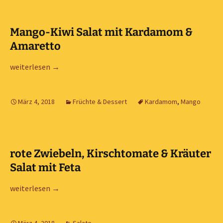
Mango-Kiwi Salat mit Kardamom &
Amaretto
Mango-Kiwi Salat mit Kardamom & Amaretto
weiterlesen
→
März 4, 2018
Früchte & Dessert
Kardamom
,
Mango
rote Zwiebeln, Kirschtomate & Kräuter
Salat mit Feta
rote Zwiebeln, Kirschtomate & Kräuter Salat mit Feta
weiterlesen
→