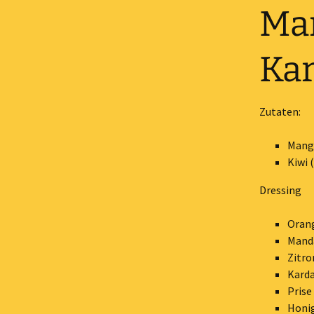
Man
Ka
Zutaten:
Mango
Kiwi 
Dressing
Orang
Manda
Zitro
Kard
Prise
Honi