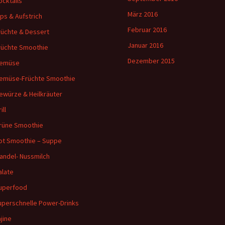
ocktails
März 2016
ips & Aufstrich
Februar 2016
rüchte & Dessert
Januar 2016
rüchte Smoothie
Dezember 2015
emüse
emüse-Früchte Smoothie
ewürze & Heilkräuter
ill
rüne Smoothie
ot Smoothie – Suppe
andel- Nussmilch
alate
uperfood
uperschnelle Power-Drinks
ajine