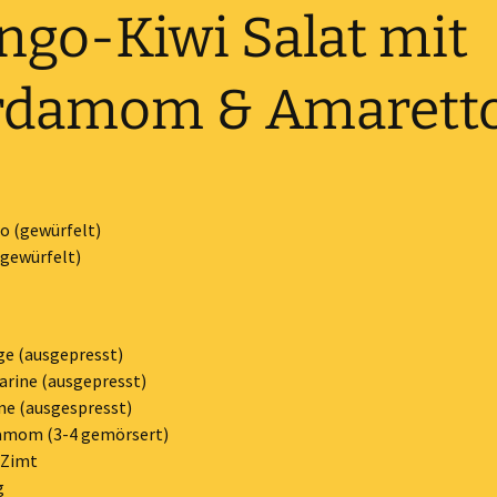
go-Kiwi Salat mit
rdamom & Amarett
 (gewürfelt)
(gewürfelt)
e (ausgepresst)
rine (ausgepresst)
ne (ausgespresst)
amom (3-4 gemörsert)
 Zimt
g