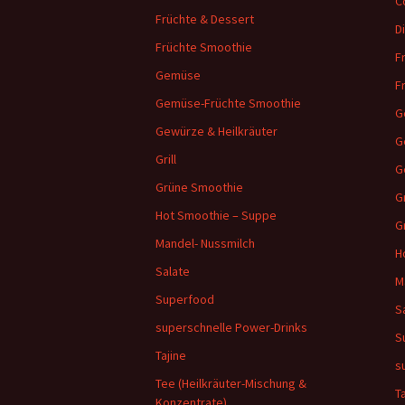
C
Früchte & Dessert
D
Früchte Smoothie
F
Gemüse
F
Gemüse-Früchte Smoothie
G
Gewürze & Heilkräuter
G
Grill
G
Grüne Smoothie
Gr
Hot Smoothie – Suppe
G
Mandel- Nussmilch
H
Salate
M
Superfood
S
superschnelle Power-Drinks
S
Tajine
s
Tee (Heilkräuter-Mischung &
T
Konzentrate)