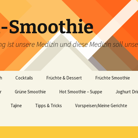
d-Smoothie
g ist unsere Medizin und diese Medizin soll uns
ch
Cocktails
Früchte & Dessert
Früchte Smoothie
r
Grüne Smoothie
Hot Smoothie – Suppe
Joghurt Dr
Tajine
Tipps & Tricks
Vorspeisen/kleine Gerichte