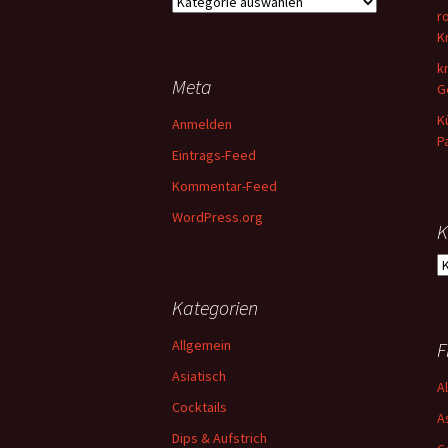
Früchte
r
&
K
Dessert
k
Meta
G
K
Anmelden
P
Eintrags-Feed
Kommentar-Feed
WordPress.org
K
K
Kategorien
Allgemein
F
Asiatisch
A
Cocktails
A
Dips & Aufstrich