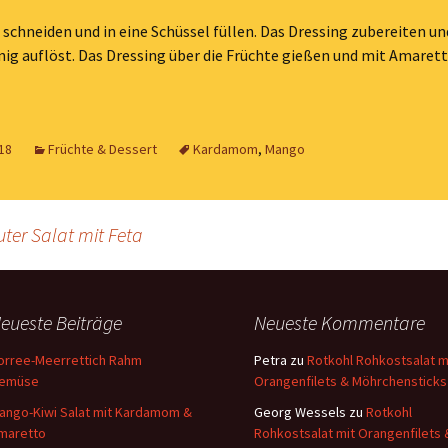
 schneiden und in eine Schüssel füllen. Das Dressing zubereiten un
nig auflöst. Das Dressing über die Früchte gießen und mit Amaret
18
Früchte & Dessert
Kardamom
,
Mango
ter Salat mit Feta
eueste Beiträge
Neueste Kommentare
orree-Meerrettich Rahm
Petra
zu
Rotkohl Rohkostsalat m
emüse
Orangenfilets & Möhrchensticks
ango-Kiwi Salat mit Kardamom &
Georg Wessels
zu
Rotkohl
maretto
Rohkostsalat mit Orangenfilets 