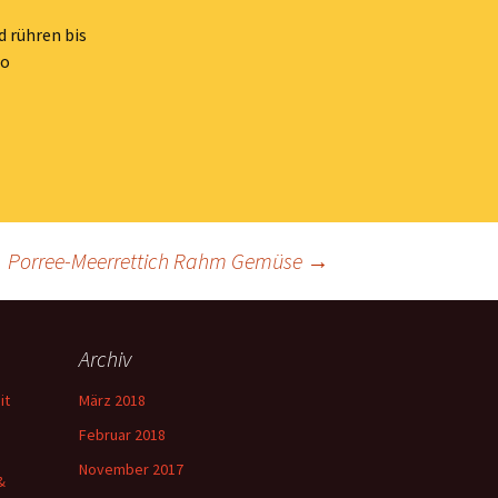
d rühren bis
to
Porree-Meerrettich Rahm Gemüse
→
Archiv
it
März 2018
Februar 2018
November 2017
&