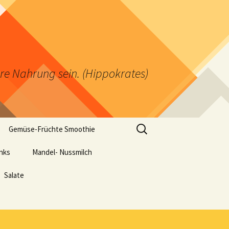
ere Nahrung sein. (Hippokrates)
Suchen
Gemüse-Früchte Smoothie
nach:
inks
Mandel- Nussmilch
Salate