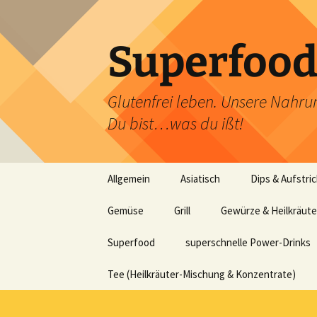
Zum
Inhalt
springen
Superfoo
Glutenfrei leben. Unsere Nahrun
Du bist…was du ißt!
Allgemein
Asiatisch
Dips & Aufstri
Gemüse
Grill
Gewürze & Heilkräute
Superfood
superschnelle Power-Drinks
Tee (Heilkräuter-Mischung & Konzentrate)