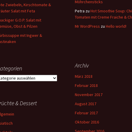
Möhrchensticks
ote Zwiebeln, Kirschtomate &
räuter Salat mit Feta
Petra
zu
Hot Smoothie Soup: Chil
Tomaten mit Creme Fraiche & Ch
nackiger G.O.P. Salat mit
emüse, Obst & Pilzen
Mr WordPress
zu
Hello world!
ürbissuppe mit Ingwer &
astinaken
Archiv
ategorien
März 2018
ategorien
Februar 2018
November 2017
rüchte & Dessert
August 2017
Februar 2017
llgemein
Oktober 2016
siatisch
September 2016