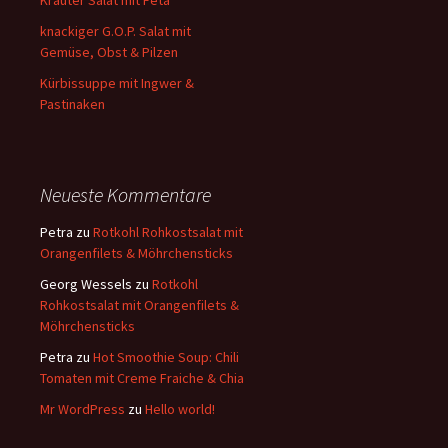
Kräuter Salat mit Feta
knackiger G.O.P. Salat mit
Gemüse, Obst & Pilzen
Kürbissuppe mit Ingwer &
Pastinaken
Neueste Kommentare
Petra
zu
Rotkohl Rohkostsalat mit
Orangenfilets & Möhrchensticks
Georg Wessels
zu
Rotkohl
Rohkostsalat mit Orangenfilets &
Möhrchensticks
Petra
zu
Hot Smoothie Soup: Chili
Tomaten mit Creme Fraiche & Chia
Mr WordPress
zu
Hello world!