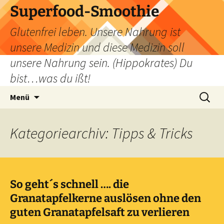
Zum
Superfood-Smoothie
Inhalt
Glutenfrei leben. Unsere Nahrung ist
springen
unsere Medizin und diese Medizin soll
unsere Nahrung sein. (Hippokrates) Du
bist…was du ißt!
Suchen
Menü
nach:
Kategoriearchiv: Tipps & Tricks
So geht´s schnell …. die
Granatapfelkerne auslösen ohne den
guten Granatapfelsaft zu verlieren