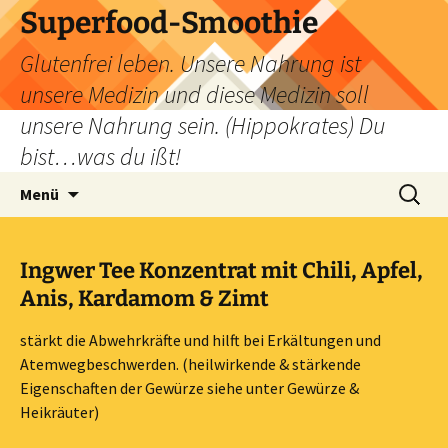
Zum
Superfood-Smoothie
Inhalt
Glutenfrei leben. Unsere Nahrung ist
springen
unsere Medizin und diese Medizin soll
unsere Nahrung sein. (Hippokrates) Du
bist…was du ißt!
Suchen
Menü
nach:
Ingwer Tee Konzentrat mit Chili, Apfel,
Anis, Kardamom & Zimt
stärkt die Abwehrkräfte und hilft bei Erkältungen und
Atemwegbeschwerden. (heilwirkende & stärkende
Eigenschaften der Gewürze siehe unter Gewürze &
Heikräuter)