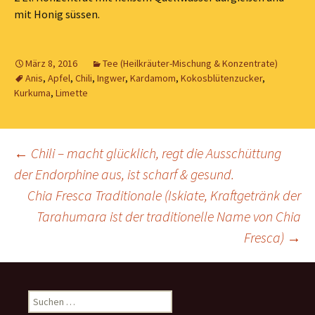
mit Honig süssen.
März 8, 2016
Tee (Heilkräuter-Mischung & Konzentrate)
Anis
,
Apfel
,
Chili
,
Ingwer
,
Kardamom
,
Kokosblütenzucker
,
Kurkuma
,
Limette
Beitragsnavigation
←
Chili – macht glücklich, regt die Ausschüttung
der Endorphine aus, ist scharf & gesund.
Chia Fresca Traditionale (Iskiate, Kraftgetränk der
Tarahumara ist der traditionelle Name von Chia
Fresca)
→
Suchen
nach: