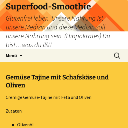
Zum
Superfood-Smoothie
Inhalt
Glutenfrei leben. Unsere Nahrung ist
springen
unsere Medizin und diese Medizin soll
unsere Nahrung sein. (Hippokrates) Du
bist…was du ißt!
Suchen
Menü
nach:
Gemüse Tajine mit Schafskäse und
Oliven
Cremige Gemüse-Tajine mit Feta und Oliven
Zutaten:
Olivenöl