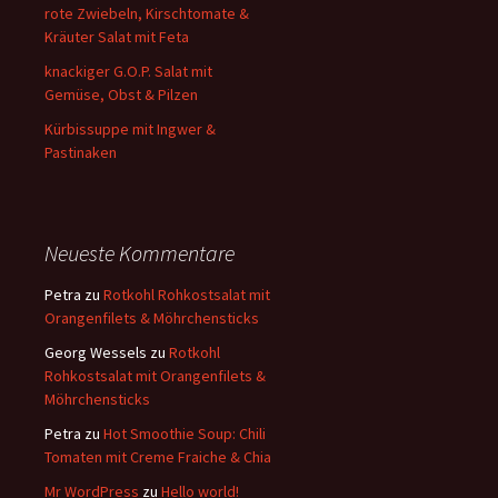
rote Zwiebeln, Kirschtomate &
Kräuter Salat mit Feta
knackiger G.O.P. Salat mit
Gemüse, Obst & Pilzen
Kürbissuppe mit Ingwer &
Pastinaken
Neueste Kommentare
Petra
zu
Rotkohl Rohkostsalat mit
Orangenfilets & Möhrchensticks
Georg Wessels
zu
Rotkohl
Rohkostsalat mit Orangenfilets &
Möhrchensticks
Petra
zu
Hot Smoothie Soup: Chili
Tomaten mit Creme Fraiche & Chia
Mr WordPress
zu
Hello world!