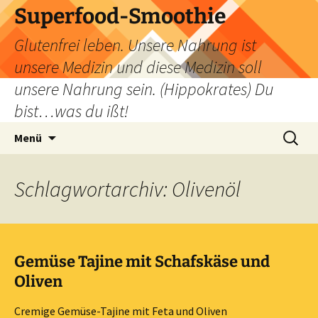
Zum
Superfood-Smoothie
Inhalt
Glutenfrei leben. Unsere Nahrung ist
springen
unsere Medizin und diese Medizin soll
unsere Nahrung sein. (Hippokrates) Du
bist…was du ißt!
Suchen
Menü
nach:
Schlagwortarchiv: Olivenöl
Gemüse Tajine mit Schafskäse und
Oliven
Cremige Gemüse-Tajine mit Feta und Oliven