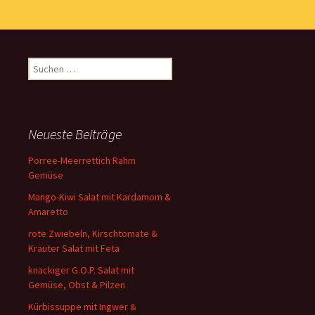
Suchen
nach:
Neueste Beiträge
Porree-Meerrettich Rahm
Gemüse
Mango-Kiwi Salat mit Kardamom &
Amaretto
rote Zwiebeln, Kirschtomate &
Kräuter Salat mit Feta
knackiger G.O.P. Salat mit
Gemüse, Obst & Pilzen
Kürbissuppe mit Ingwer &