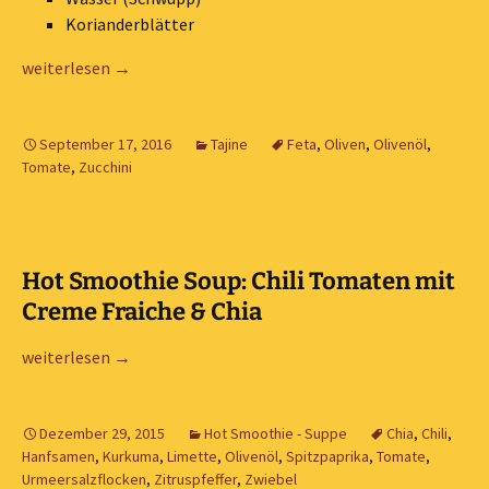
Korianderblätter
Gemüse Tajine mit Schafskäse und Oliven
weiterlesen
→
September 17, 2016
Tajine
Feta
,
Oliven
,
Olivenöl
,
Tomate
,
Zucchini
Hot Smoothie Soup: Chili Tomaten mit
Creme Fraiche & Chia
Hot Smoothie Soup: Chili Tomaten mit Creme Fraiche & Chia
weiterlesen
→
Dezember 29, 2015
Hot Smoothie - Suppe
Chia
,
Chili
,
Hanfsamen
,
Kurkuma
,
Limette
,
Olivenöl
,
Spitzpaprika
,
Tomate
,
Urmeersalzflocken
,
Zitruspfeffer
,
Zwiebel