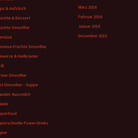
März 2016
ips & Aufstrich
Februar 2016
rüchte & Dessert
Januar 2016
rüchte Smoothie
Dezember 2015
emüse
emüse-Früchte Smoothie
ewürze & Heilkräuter
ill
rüne Smoothie
ot Smoothie – Suppe
andel- Nussmilch
alate
uperfood
uperschnelle Power-Drinks
ajine