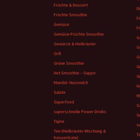
Früchte & Dessert
D
Früchte Smoothie
F
Gemüse
F
Gemüse-Früchte Smoothie
G
Gewürze & Heilkräuter
G
Grill
G
Grüne Smoothie
Gr
Hot Smoothie – Suppe
G
Mandel- Nussmilch
H
Salate
M
Superfood
S
superschnelle Power-Drinks
S
Tajine
s
Tee (Heilkräuter-Mischung &
T
Konzentrate)