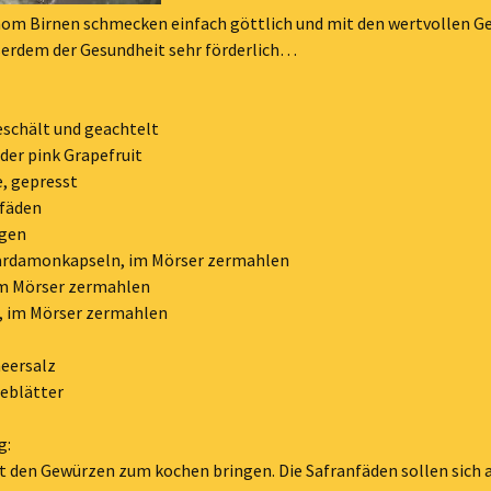
om Birnen schmecken einfach göttlich und mit den wertvollen 
ußerdem der Gesundheit sehr förderlich…
eschält und geachtelt
 der pink Grapefruit
e, gepresst
nfäden
ngen
ardamonkapseln, im Mörser zermahlen
 im Mörser zermahlen
s, im Mörser zermahlen
meersalz
zeblätter
g:
t den Gewürzen zum kochen bringen. Die Safranfäden sollen sich 