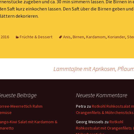
rnenstücke zugeben und ca. 30 min simmern lassen. Die Birnen in 
en Saft kurz einkochen lassen. Den Saft über die Birnen geben und
lättern dekorieren.
 2016
Früchte & Dessert
Anis
,
Birnen
,
Kardamom
,
Koriander
,
Ste
Lammtajine mit Aprikosen, Pflaum
eueste Beiträge
Neueste Kommentare
orree-Meerrettich Rahm
Petra
zu
Rotkohl Rohkostsalat m
emüse
Orangenfilets & Möhrchensticks
ango-Kiwi Salat mit Kardamom &
Georg Wessels
zu
Rotkohl
maretto
Rohkostsalat mit Orangenfilets 