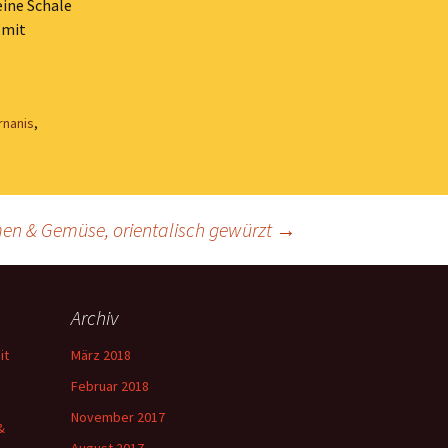
eine Schale
 mit
rnanis
,
en & Gemüse, orientalisch gewürzt
→
Archiv
it
März 2018
Februar 2018
November 2017
&