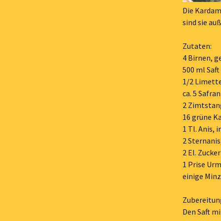
Die Kardam
sind sie a
Zutaten:
4 Birnen, g
500 ml Saft
1/2 Limett
ca. 5 Safra
2 Zimtsta
16 grüne K
1 Tl. Anis,
2 Sternani
2 El. Zucker
1 Prise Ur
einige Min
Zubereitun
Den Saft mi