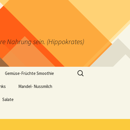
ere Nahrung sein. (Hippokrates)
Suchen
Gemüse-Früchte Smoothie
nach:
inks
Mandel- Nussmilch
Salate