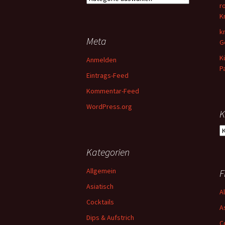
r
&
K
Dessert
k
Meta
G
K
Anmelden
P
Eintrags-Feed
Kommentar-Feed
WordPress.org
K
K
Kategorien
Allgemein
F
Asiatisch
A
Cocktails
A
Dips & Aufstrich
C