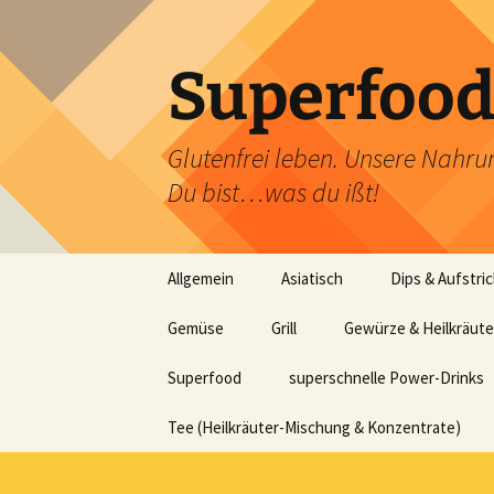
Zum
Inhalt
springen
Superfoo
Glutenfrei leben. Unsere Nahrun
Du bist…was du ißt!
Allgemein
Asiatisch
Dips & Aufstri
Gemüse
Grill
Gewürze & Heilkräute
Superfood
superschnelle Power-Drinks
Tee (Heilkräuter-Mischung & Konzentrate)