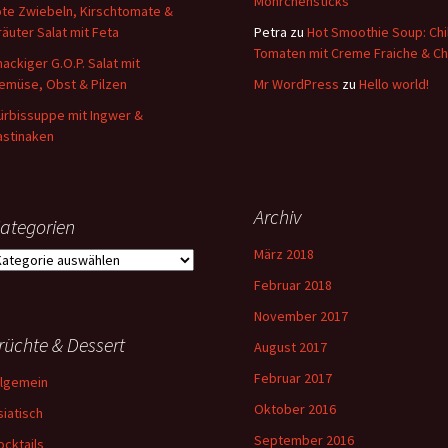
Möhrchensticks
ote Zwiebeln, Kirschtomate &
räuter Salat mit Feta
Petra
zu
Hot Smoothie Soup: Chil
Tomaten mit Creme Fraiche & Ch
nackiger G.O.P. Salat mit
emüse, Obst & Pilzen
Mr WordPress
zu
Hello world!
ürbissuppe mit Ingwer &
astinaken
Archiv
ategorien
März 2018
ategorien
Februar 2018
November 2017
rüchte & Dessert
August 2017
Februar 2017
llgemein
Oktober 2016
siatisch
September 2016
ocktails