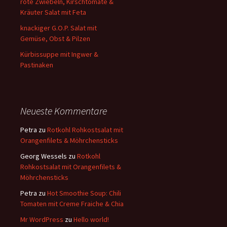
rote Zwiebeln, Kirschtomate &
Kräuter Salat mit Feta
knackiger G.O.P. Salat mit
Gemüse, Obst & Pilzen
Kürbissuppe mit Ingwer &
Pastinaken
Neueste Kommentare
Petra
zu
Rotkohl Rohkostsalat mit
Orangenfilets & Möhrchensticks
Georg Wessels
zu
Rotkohl
Rohkostsalat mit Orangenfilets &
Möhrchensticks
Petra
zu
Hot Smoothie Soup: Chili
Tomaten mit Creme Fraiche & Chia
Mr WordPress
zu
Hello world!