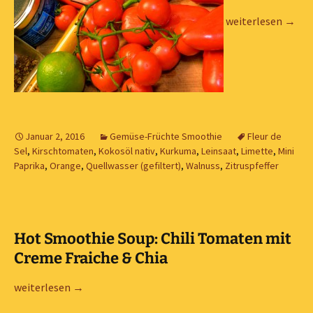
weiterlesen
→
Januar 2, 2016
Gemüse-Früchte Smoothie
Fleur de
Sel
,
Kirschtomaten
,
Kokosöl nativ
,
Kurkuma
,
Leinsaat
,
Limette
,
Mini
Paprika
,
Orange
,
Quellwasser (gefiltert)
,
Walnuss
,
Zitruspfeffer
Hot Smoothie Soup: Chili Tomaten mit
Creme Fraiche & Chia
Hot Smoothie Soup: Chili Tomaten mit Creme Fraiche & Chia
weiterlesen
→