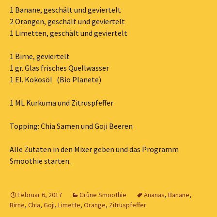
1 Banane, geschält und geviertelt
2 Orangen, geschält und geviertelt
1 Limetten, geschält und geviertelt
1 Birne, geviertelt
1 gr. Glas frisches Quellwasser
1 El. Kokosöl (Bio Planete)
1 ML Kurkuma und Zitruspfeffer
Topping: Chia Samen und Goji Beeren
Alle Zutaten in den Mixer geben und das Programm
Smoothie starten.
Februar 6, 2017
Grüne Smoothie
Ananas
,
Banane
,
Birne
,
Chia
,
Goji
,
Limette
,
Orange
,
Zitruspfeffer