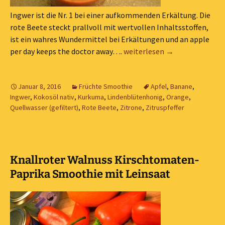
Ingwer ist die Nr. 1 bei einer aufkommenden Erkältung. Die
rote Beete steckt prallvoll mit wertvollen Inhaltsstoffen,
ist ein wahres Wundermittel bei Erkältungen und an apple
Rote Beete-Ingwer-Apfel Smo
per day keeps the doctor away….
weiterlesen
→
Januar 8, 2016
Früchte Smoothie
Apfel
,
Banane
,
Ingwer
,
Kokosöl nativ
,
Kurkuma
,
Lindenblütenhonig
,
Orange
,
Quellwasser (gefiltert)
,
Rote Beete
,
Zitrone
,
Zitruspfeffer
Knallroter Walnuss Kirschtomaten-
Paprika Smoothie mit Leinsaat
Knallroter Walnu