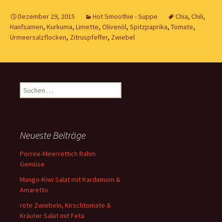
Dezember 29, 2015
Hot Smoothie - Suppe
Chia
,
Chili
,
Hanfsamen
,
Kurkuma
,
Limette
,
Olivenöl
,
Spitzpaprika
,
Tomate
,
Urmeersalzflocken
,
Zitruspfeffer
,
Zwiebel
Suchen
nach:
Neueste Beiträge
Porree-Meerrettich Rahm
Gemüse
Mango-Kiwi Salat mit Kardamom &
Amaretto
rote Zwiebeln, Kirschtomate &
Kräuter Salat mit Feta