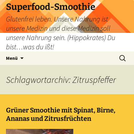
Zum
Superfood-Smoothie
Inhalt
Glutenfrei leben. Unsere Nahrung ist
springen
unsere Medizin und diese Medizin soll
unsere Nahrung sein. (Hippokrates) Du
bist…was du ißt!
Suchen
Menü
nach:
Schlagwortarchiv: Zitruspfeffer
Grüner Smoothie mit Spinat, Birne,
Ananas und Zitrusfrüchten