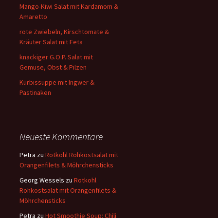
Mango-Kiwi Salat mit Kardamom &
Amaretto
rote Zwiebeln, Kirschtomate &
Kräuter Salat mit Feta
knackiger G.O.P. Salat mit
Gemüse, Obst & Pilzen
Kürbissuppe mit Ingwer &
Pastinaken
Neueste Kommentare
Petra
zu
Rotkohl Rohkostsalat mit
Orangenfilets & Möhrchensticks
Georg Wessels
zu
Rotkohl
Rohkostsalat mit Orangenfilets &
Möhrchensticks
Petra
zu
Hot Smoothie Soup: Chili