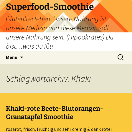
Zum
Superfood-Smoothie
Inhalt
Glutenfrei leben. Unsere Nahrung ist
springen
unsere Medizin und diese Medizin soll
unsere Nahrung sein. (Hippokrates) Du
bist…was du ißt!
Suchen
Menü
nach:
Schlagwortarchiv: Khaki
Khaki-rote Beete-Blutorangen-
Granatapfel Smoothie
rosarot, frisch, fruchtig und sehr cremig & dank roter