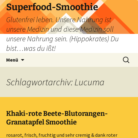
Zum
Superfood-Smoothie
Inhalt
Glutenfrei leben. Unsere Nahrung ist
springen
unsere Medizin und diese Medizin soll
unsere Nahrung sein. (Hippokrates) Du
bist…was du ißt!
Suchen
Menü
nach:
Schlagwortarchiv: Lucuma
Khaki-rote Beete-Blutorangen-
Granatapfel Smoothie
rosarot, frisch, fruchtig und sehr cremig & dank roter