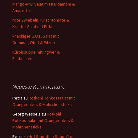
Mango-Kiwi Salat mit Kardamom &
Amaretto
rote Zwiebeln, Kirschtomate &
Kräuter Salat mit Feta
knackiger G.O.P. Salat mit
Gemüse, Obst & Pilzen
Kürbissuppe mit Ingwer &
Pastinaken
Neueste Kommentare
Petra
zu
Rotkohl Rohkostsalat mit
Orangenfilets & Möhrchensticks
Georg Wessels
zu
Rotkohl
Rohkostsalat mit Orangenfilets &
Möhrchensticks
Petra
zu
Hot Smoothie Soup: Chili