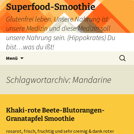
Zum
Superfood-Smoothie
Inhalt
Glutenfrei leben. Unsere Nahrung ist
springen
unsere Medizin und diese Medizin soll
unsere Nahrung sein. (Hippokrates) Du
bist…was du ißt!
Suchen
Menü
nach:
Schlagwortarchiv: Mandarine
Khaki-rote Beete-Blutorangen-
Granatapfel Smoothie
rosarot, frisch, fruchtig und sehr cremig & dank roter