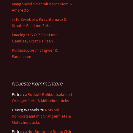
Mango-Kiwi Salat mit Kardamom &
Amaretto
rote Zwiebeln, Kirschtomate &
Kräuter Salat mit Feta
knackiger G.O.P. Salat mit
Gemüse, Obst & Pilzen
Kürbissuppe mit Ingwer &
Pastinaken
Neueste Kommentare
Petra
zu
Rotkohl Rohkostsalat mit
Orangenfilets & Möhrchensticks
Georg Wessels
zu
Rotkohl
Rohkostsalat mit Orangenfilets &
Möhrchensticks
Petra
zu
Hot Smoothie Soup: Chili